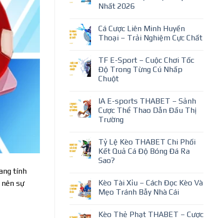
Nhất 2026
Cá Cược Liên Minh Huyền
Thoại – Trải Nghiệm Cực Chất
TF E-Sport – Cuộc Chơi Tốc
Độ Trong Từng Cú Nhấp
Chuột
IA E-sports THABET – Sảnh
Cược Thể Thao Dẫn Đầu Thị
Trường
Tỷ Lệ Kèo THABET Chi Phối
Kết Quả Cá Độ Bóng Đá Ra
Sao?
ang tính
Kèo Tài Xỉu – Cách Đọc Kèo Và
o nên sự
Mẹo Tránh Bẫy Nhà Cái
Kèo Thẻ Phạt THABET – Cược