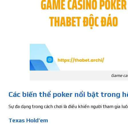
Game cas
Các biến thể poker nổi bật trong
Sự đa dạng trong cách chơi là điều khiến người tham gia lu
Texas Hold’em