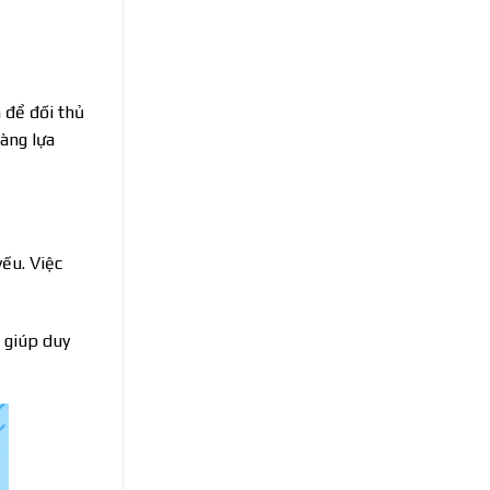
 để đối thủ
dàng lựa
ếu. Việc
n giúp duy