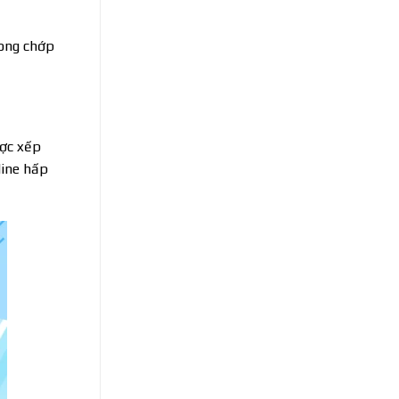
rong chớp
ược xếp
line hấp