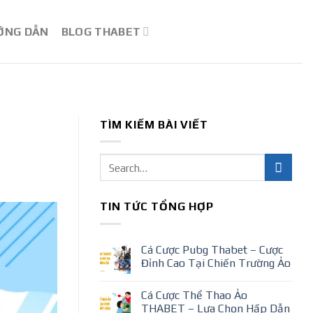
ỚNG DẪN
BLOG THABET
TÌM KIẾM BÀI VIẾT
TIN TỨC TỔNG HỢP
Cá Cược Pubg Thabet – Cược
Đỉnh Cao Tại Chiến Trường Ảo
Cá Cược Thể Thao Ảo
THABET – Lựa Chọn Hấp Dẫn