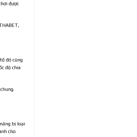
chơi được
i THABET,
 tố đó cũng
ốc độ chia
 chung.
năng bị loại
ành cho