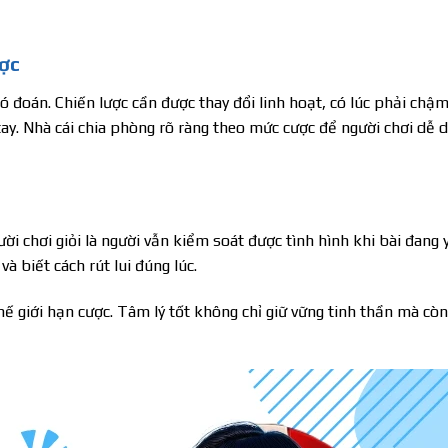
ược
ó đoán. Chiến lược cần được thay đổi linh hoạt, có lúc phải chậm
 tay. Nhà cái chia phòng rõ ràng theo mức cược để người chơi dễ 
 chơi giỏi là người vẫn kiểm soát được tình hình khi bài đang y
à biết cách rút lui đúng lúc.
chế giới hạn cược. Tâm lý tốt không chỉ giữ vững tinh thần mà cò