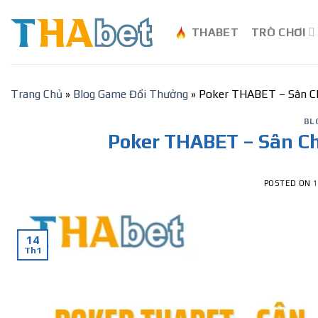
Skip
to
THABET
TRÒ CHƠI
content
Trang Chủ
»
Blog Game Đổi Thưởng
»
Poker THABET – Sân Chơ
BL
Poker THABET – Sân Chơ
POSTED ON
1
14
Th1