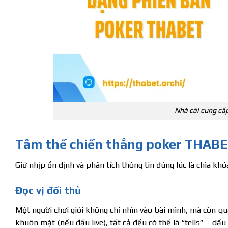
Nhà cái cung cấ
Tâm thế chiến thắng poker THABE
Giữ nhịp ổn định và phân tích thông tin đúng lúc là chìa khó
Đọc vị đối thủ
Một người chơi giỏi không chỉ nhìn vào bài mình, mà còn qu
khuôn mặt (nếu đấu live), tất cả đều có thể là “tells” – dấ