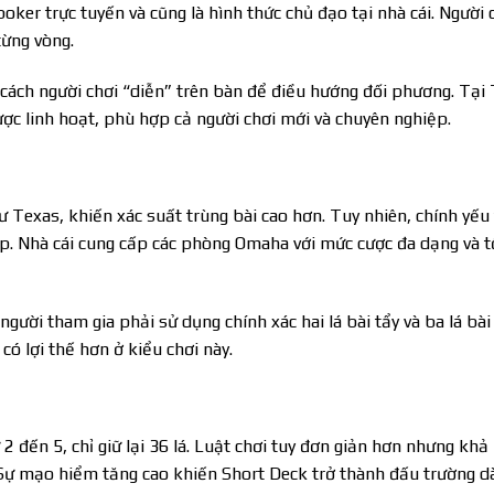
ker trực tuyến và cũng là hình thức chủ đạo tại nhà cái. Người 
từng vòng.
 cách người chơi “diễn” trên bàn để điều hướng đối phương. Tạ
ược linh hoạt, phù hợp cả người chơi mới và chuyên nghiệp.
ư Texas, khiến xác suất trùng bài cao hơn. Tuy nhiên, chính yếu
đẹp. Nhà cái cung cấp các phòng Omaha với mức cược đa dạng và t
gười tham gia phải sử dụng chính xác hai lá bài tẩy và ba lá bài
có lợi thế hơn ở kiểu chơi này.
 đến 5, chỉ giữ lại 36 lá. Luật chơi tuy đơn giản hơn nhưng khả 
Sự mạo hiểm tăng cao khiến Short Deck trở thành đấu trường d