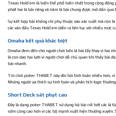
Texas Hold’em là biến thể phổ biến nhất trong cộng đồng po
phát hai lá bài riêng và năm lá bài chung được mở dần qua 
Sự kết hợp bài không chỉ phụ thuộc vào xác suất mà còn là
các ván đấu Texas Hold’em diễn ra liên tục với nhiều mức c
Omaha kết quả khác biệt
Omaha đem đến cho người chơi bốn lá bài tẩy thay vì hai nh
là con dao hai lưỡi vì người chơi dễ chủ quan khi thấy bài 
bài nhanh.
Trò chơi poker THABET này đòi hỏi tính toán nhiều hơn, vì n
Những người ưa thích sự tính toán và phân tích logic thường 
Short Deck sát phạt cao
Đây là dạng poker THABET sử dụng bộ bài rút bớt các lá từ 2
sớm cũng cao hơn vì các bộ mạnh xuất hiện thường xuyên. 