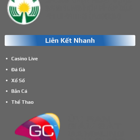
Liên Kết Nhanh
Casino Live
Đá Gà
Xổ Số
Bắn Cá
Thể Thao