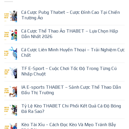
Cá Cược Pubg Thabet – Cược Đỉnh Cao Tại Chiến
Trường Ảo
Cá Cược Thể Thao Ảo THABET – Lựa Chọn Hấp
Dẫn Nhất 2026
Cá Cược Liên Minh Huyền Thoại – Trải Nghiệm Cực
Chất
TF E-Sport – Cuộc Chơi Tốc Độ Trong Từng Cú
Nhấp Chuột
IA E-sports THABET – Sảnh Cược Thể Thao Dẫn
Đầu Thị Trường
Tỷ Lệ Kèo THABET Chi Phối Kết Quả Cá Độ Bóng
Đá Ra Sao?
Kèo Tài Xỉu – Cách Đọc Kèo Và Mẹo Tránh Bẫy