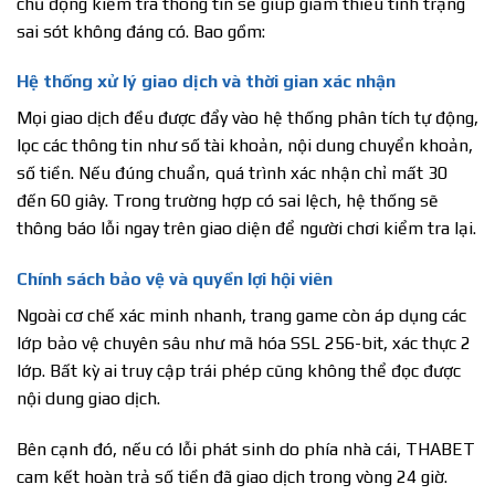
chủ động kiểm tra thông tin sẽ giúp giảm thiểu tình trạng
sai sót không đáng có. Bao gồm:
Hệ thống xử lý giao dịch và thời gian xác nhận
Mọi giao dịch đều được đẩy vào hệ thống phân tích tự động,
lọc các thông tin như số tài khoản, nội dung chuyển khoản,
số tiền. Nếu đúng chuẩn, quá trình xác nhận chỉ mất 30
đến 60 giây. Trong trường hợp có sai lệch, hệ thống sẽ
thông báo lỗi ngay trên giao diện để người chơi kiểm tra lại.
Chính sách bảo vệ và quyền lợi hội viên
Ngoài cơ chế xác minh nhanh, trang game còn áp dụng các
lớp bảo vệ chuyên sâu như mã hóa SSL 256-bit, xác thực 2
lớp. Bất kỳ ai truy cập trái phép cũng không thể đọc được
nội dung giao dịch.
Bên cạnh đó, nếu có lỗi phát sinh do phía nhà cái, THABET
cam kết hoàn trả số tiền đã giao dịch trong vòng 24 giờ.