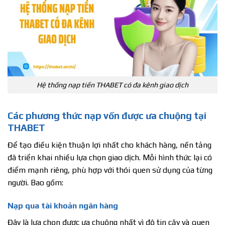
Hệ thống nạp tiền THABET có đa kênh giao dịch
Các phương thức nạp vốn được ưa chuộng tại
THABET
Để tạo điều kiện thuận lợi nhất cho khách hàng, nền tảng
đã triển khai nhiều lựa chọn giao dịch. Mỗi hình thức lại có
điểm mạnh riêng, phù hợp với thói quen sử dụng của từng
người. Bao gồm:
Nạp qua tài khoản ngân hàng
Đây là lựa chọn được ưa chuộng nhất vì độ tin cậy và quen