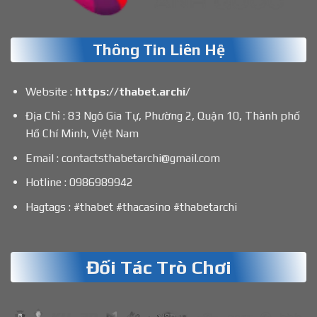
Thông Tin Liên Hệ
Website :
https://thabet.archi/
Địa Chỉ : 83 Ngô Gia Tự, Phường 2, Quận 10, Thành phố
Hồ Chí Minh, Việt Nam
Email :
contactsthabetarchi@gmail.com
Hotline : 0986989942
Hagtags : #thabet #thacasino #thabetarchi
Đối Tác Trò Chơi