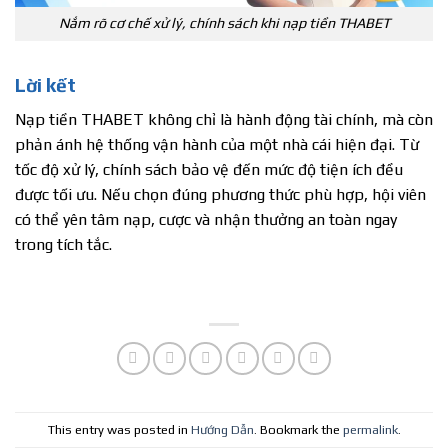
Nắm rõ cơ chế xử lý, chính sách khi nạp tiền THABET
Lời kết
Nạp tiền THABET không chỉ là hành động tài chính, mà còn
phản ánh hệ thống vận hành của một nhà cái hiện đại. Từ
tốc độ xử lý, chính sách bảo vệ đến mức độ tiện ích đều
được tối ưu. Nếu chọn đúng phương thức phù hợp, hội viên
có thể yên tâm nạp, cược và nhận thưởng an toàn ngay
trong tích tắc.
This entry was posted in
Hướng Dẫn
. Bookmark the
permalink
.