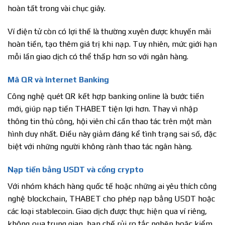
hoàn tất trong vài chục giây.
Ví điện tử còn có lợi thế là thường xuyên được khuyến mãi
hoàn tiền, tạo thêm giá trị khi nạp. Tuy nhiên, mức giới hạn
mỗi lần giao dịch có thể thấp hơn so với ngân hàng.
Mã QR và Internet Banking
Công nghệ quét QR kết hợp banking online là bước tiến
mới, giúp nạp tiền THABET tiện lợi hơn. Thay vì nhập
thông tin thủ công, hội viên chỉ cần thao tác trên một màn
hình duy nhất. Điều này giảm đáng kể tình trạng sai số, đặc
biệt với những người không rành thao tác ngân hàng.
Nạp tiền bằng USDT và cổng crypto
Với nhóm khách hàng quốc tế hoặc những ai yêu thích công
nghệ blockchain, THABET cho phép nạp bằng USDT hoặc
các loại stablecoin. Giao dịch được thực hiện qua ví riêng,
không qua trung gian, hạn chế rủi ro tắc nghẽn hoặc kiểm