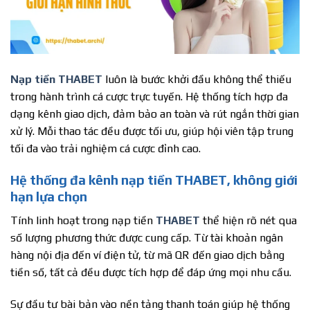
Nạp tiền THABET
luôn là bước khởi đầu không thể thiếu
trong hành trình cá cược trực tuyến. Hệ thống tích hợp đa
dạng kênh giao dịch, đảm bảo an toàn và rút ngắn thời gian
xử lý. Mỗi thao tác đều được tối ưu, giúp hội viên tập trung
tối đa vào trải nghiệm cá cược đỉnh cao.
Hệ thống đa kênh nạp tiền THABET, không giới
hạn lựa chọn
Tính linh hoạt trong nạp tiền
THABET
thể hiện rõ nét qua
số lượng phương thức được cung cấp. Từ tài khoản ngân
hàng nội địa đến ví điện tử, từ mã QR đến giao dịch bằng
tiền số, tất cả đều được tích hợp để đáp ứng mọi nhu cầu.
Sự đầu tư bài bản vào nền tảng thanh toán giúp hệ thống