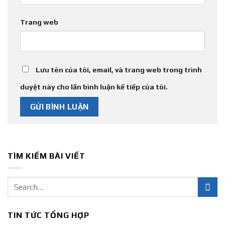
Trang web
Lưu tên của tôi, email, và trang web trong trình
duyệt này cho lần bình luận kế tiếp của tôi.
TÌM KIẾM BÀI VIẾT
TIN TỨC TỔNG HỢP