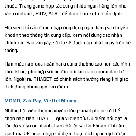
thuộc. Trang game hợp tác cùng nhiều ngân hàng lớn như
Vietcombank, BIDV, ACB… để đảm bảo kết nối ổn định.
Hội viên chỉ cần đăng nhập ứng dụng ngân hàng và chuyển
khoản theo thông tin cung cấp, kèm nội dung xác nhận
chính xác. Sau vài giây, số dư sẽ được cập nhật ngay trên hệ
thống.
Hạn mức nạp qua ngân hàng cũng thường cao hơn các hình
thức khác, phù hợp với người chơi lâu năm muốn đầu tư
lớn. Ngoài ra, THABET có chính sách thưởng riêng khi giao
dịch đúng khung giờ cao điểm.
MOMO, ZaloPay, Viettel Money
Những hội viên thường xuyên dùng smartphone có thể
chọn nạp tiền THABET qua ví điện tử. Ưu điểm nổi bật là
tốc độ xử lý cực nhanh, hạn chế lỗi sai tài khoản. Chỉ cần
quét mã QR hoặc nhập số điện thoại đích, giao dịch được