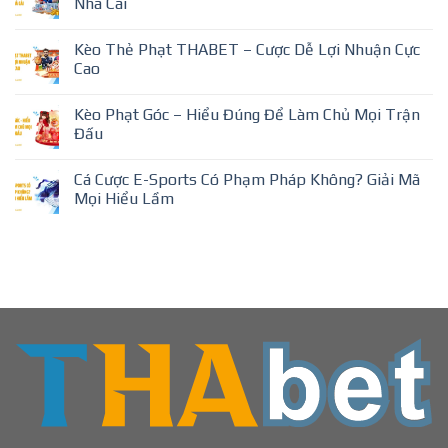
Nhà Cái
Kèo Thẻ Phạt THABET – Cược Dễ Lợi Nhuận Cực
Cao
Kèo Phạt Góc – Hiểu Đúng Để Làm Chủ Mọi Trận
Đấu
Cá Cược E-Sports Có Phạm Pháp Không? Giải Mã
Mọi Hiểu Lầm