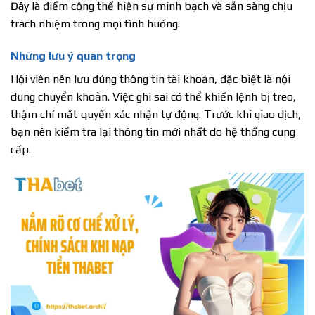
Đây là điểm cộng thể hiện sự minh bạch và sẵn sàng chịu
trách nhiệm trong mọi tình huống.
Những lưu ý quan trọng
Hội viên nên lưu đúng thông tin tài khoản, đặc biệt là nội
dung chuyển khoản. Việc ghi sai có thể khiến lệnh bị treo,
thậm chí mất quyền xác nhận tự động. Trước khi giao dịch,
bạn nên kiểm tra lại thông tin mới nhất do hệ thống cung
cấp.