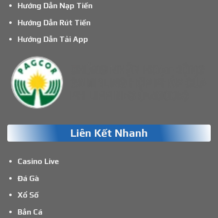
Hướng Dẫn Nạp Tiền
Hướng Dẫn Rút Tiền
Hướng Dẫn Tải App
Liên Kết Nhanh
Casino Live
Đá Gà
Xổ Số
Bắn Cá