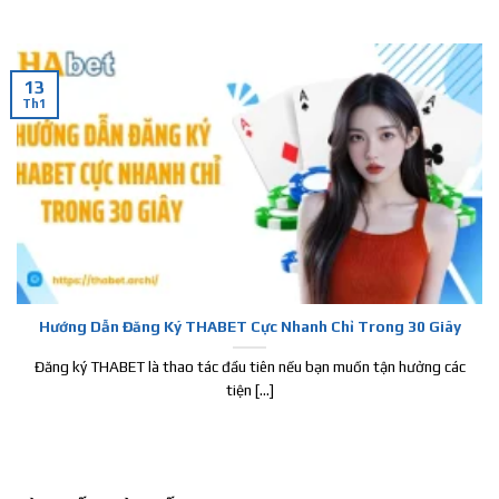
13
Th1
Hướng Dẫn Đăng Ký THABET Cực Nhanh Chỉ Trong 30 Giây
Đăng ký THABET là thao tác đầu tiên nếu bạn muốn tận hưởng các
tiện [...]