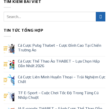
TÌM KIẾM BÀI VIẾT
TIN TỨC TỔNG HỢP
Cá Cược Pubg Thabet – Cược Đỉnh Cao Tại Chiến
Trường Ảo
Cá Cược Thể Thao Ảo THABET – Lựa Chọn Hấp
Dẫn Nhất 2026
Cá Cược Liên Minh Huyền Thoại – Trải Nghiệm Cực
Chất
TF E-Sport – Cuộc Chơi Tốc Độ Trong Từng Cú
Nhấp Chuột
IA E-sports THABET – Sảnh Cược Thể Thao Dẫn