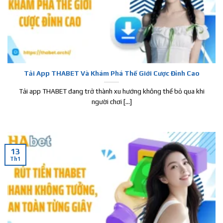
Tải App THABET Và Khám Phá Thế Giới Cược Đỉnh Cao
Tải app THABET đang trở thành xu hướng không thể bỏ qua khi
người chơi [...]
13
Th1