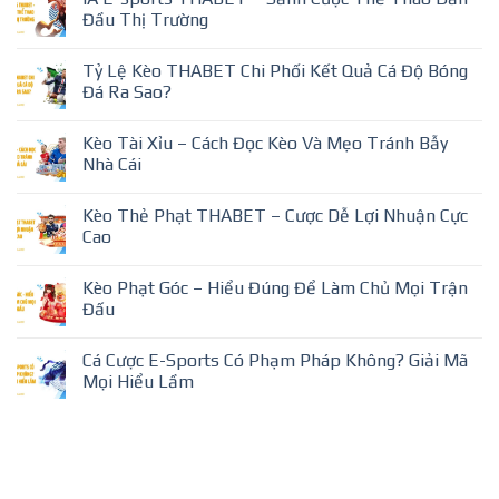
Đầu Thị Trường
Tỷ Lệ Kèo THABET Chi Phối Kết Quả Cá Độ Bóng
Đá Ra Sao?
Kèo Tài Xỉu – Cách Đọc Kèo Và Mẹo Tránh Bẫy
Nhà Cái
Kèo Thẻ Phạt THABET – Cược Dễ Lợi Nhuận Cực
Cao
Kèo Phạt Góc – Hiểu Đúng Để Làm Chủ Mọi Trận
Đấu
Cá Cược E-Sports Có Phạm Pháp Không? Giải Mã
Mọi Hiểu Lầm