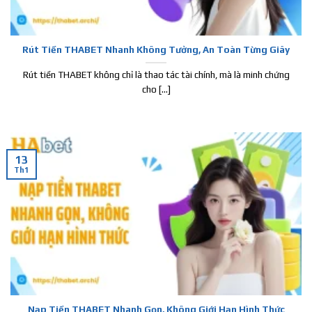
Rút Tiền THABET Nhanh Không Tưởng, An Toàn Từng Giây
Rút tiền THABET không chỉ là thao tác tài chính, mà là minh chứng
cho [...]
13
Th1
Nạp Tiền THABET Nhanh Gọn, Không Giới Hạn Hình Thức