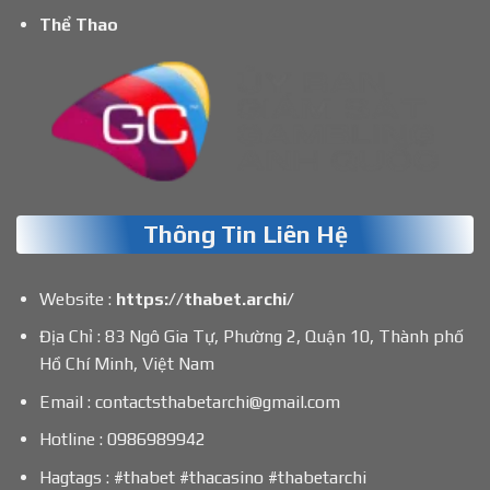
Thể Thao
Thông Tin Liên Hệ
Website :
https://thabet.archi/
Địa Chỉ : 83 Ngô Gia Tự, Phường 2, Quận 10, Thành phố
Hồ Chí Minh, Việt Nam
Email :
contactsthabetarchi@gmail.com
Hotline : 0986989942
Hagtags : #thabet #thacasino #thabetarchi