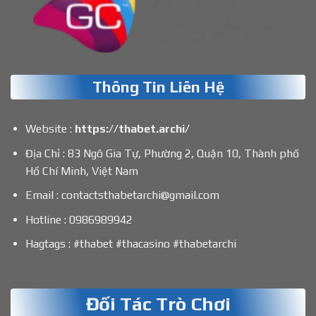
Thông Tin Liên Hệ
Website :
https://thabet.archi/
Địa Chỉ : 83 Ngô Gia Tự, Phường 2, Quận 10, Thành phố
Hồ Chí Minh, Việt Nam
Email :
contactsthabetarchi@gmail.com
Hotline : 0986989942
Hagtags : #thabet #thacasino #thabetarchi
Đối Tác Trò Chơi