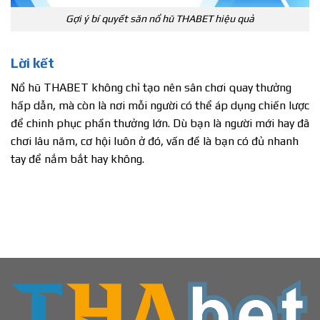
Gợi ý bí quyết săn nổ hũ THABET hiệu quả
Lời kết
Nổ hũ THABET không chỉ tạo nên sân chơi quay thưởng
hấp dẫn, mà còn là nơi mỗi người có thể áp dụng chiến lược
để chinh phục phần thưởng lớn. Dù bạn là người mới hay đã
chơi lâu năm, cơ hội luôn ở đó, vấn đề là bạn có đủ nhanh
tay để nắm bắt hay không.