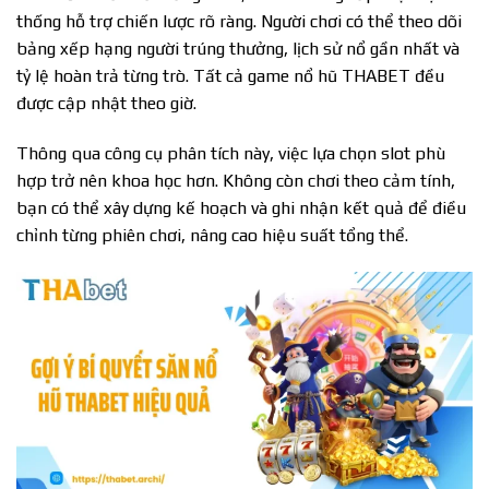
thống hỗ trợ chiến lược rõ ràng. Người chơi có thể theo dõi
bảng xếp hạng người trúng thưởng, lịch sử nổ gần nhất và
tỷ lệ hoàn trả từng trò. Tất cả game nổ hũ THABET đều
được cập nhật theo giờ.
Thông qua công cụ phân tích này, việc lựa chọn slot phù
hợp trở nên khoa học hơn. Không còn chơi theo cảm tính,
bạn có thể xây dựng kế hoạch và ghi nhận kết quả để điều
chỉnh từng phiên chơi, nâng cao hiệu suất tổng thể.