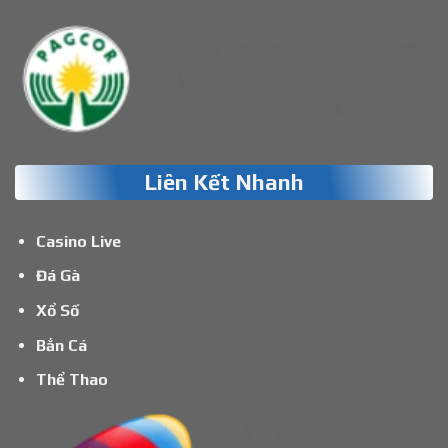
Liên Kết Nhanh
Casino Live
Đá Gà
Xổ Số
Bắn Cá
Thể Thao