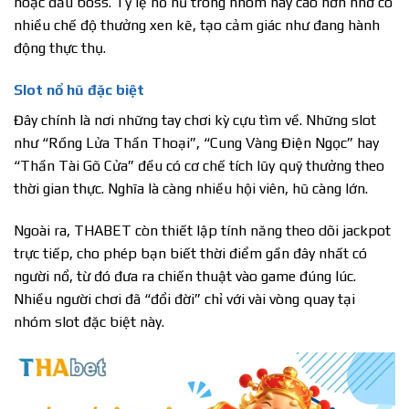
hoặc đấu boss. Tỷ lệ nổ hũ trong nhóm này cao hơn nhờ có
nhiều chế độ thưởng xen kẽ, tạo cảm giác như đang hành
động thực thụ.
Slot nổ hũ đặc biệt
Đây chính là nơi những tay chơi kỳ cựu tìm về. Những slot
như “Rồng Lửa Thần Thoại”, “Cung Vàng Điện Ngọc” hay
“Thần Tài Gõ Cửa” đều có cơ chế tích lũy quỹ thưởng theo
thời gian thực. Nghĩa là càng nhiều hội viên, hũ càng lớn.
Ngoài ra, THABET còn thiết lập tính năng theo dõi jackpot
trực tiếp, cho phép bạn biết thời điểm gần đây nhất có
người nổ, từ đó đưa ra chiến thuật vào game đúng lúc.
Nhiều người chơi đã “đổi đời” chỉ với vài vòng quay tại
nhóm slot đặc biệt này.