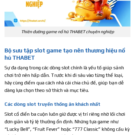
Thiên đường game nổ hũ THABET chuyên nghiệp
Bộ sưu tập slot game tạo nên thương hiệu nổ
hũ THABET
Sự đa dạng trong các dòng slot chính là yếu tố giúp sảnh
chơi trở nên hấp dẫn. Trước khi đi sâu vào từng thể loại,
hãy cùng điểm qua cách nhà cái chia chủ đề, giúp bạn dễ
dàng lựa chọn theo sở thích và mục tiêu.
Các dòng slot truyền thống ăn khách nhất
Slot cổ điển ba cuộn luôn giữ được vị trí riêng nhờ lối chơi
đơn giản và tỷ lệ thưởng ổn định. Những tựa game như
“Lucky Bell”, “Fruit Fever” hoặc “777 Classic” không cầu kỳ