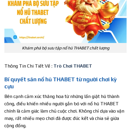
Khám phá bộ sưu tập nổ hũ THABET chất lượng
Thông Tin Chi Tiết Về :
Trò Chơi THABET
Bí quyết săn nổ hũ THABET từ người chơi kỳ
cựu
Bên cạnh cảm xúc thăng hoa từ những lần giật hũ thành
công, điều khiến nhiều người gắn bó với nổ hũ THABET
chính là cảm giác làm chủ cuộc chơi. Không chỉ dựa vào vận
may, rất nhiều mẹo chơi đã được đúc kết và chia sẻ giữa
cộng đồng.