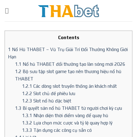
Skip
to
content
Contents
1
Nổ Hũ THABET – Vũ Trụ Giải Trí Đổi Thưởng Không Giới
Hạn
1.1
Nổ hũ THABET đổi thưởng tạo làn sóng mới 2026
1.2
Bộ sưu tập slot game tạo nên thương hiệu nổ hũ
THABET
1.2.1
Các dòng slot truyền thống ăn khách nhất
1.2.2
Slot chủ đề phiêu lưu
1.2.3
Slot nổ hũ đặc biệt
1.3
Bí quyết săn nổ hũ THABET từ người chơi kỳ cựu
1.3.1
Nhận diện thời điểm vàng để quay hũ
1.3.2
Lựa chọn mức cược và tỷ lệ quay hợp lý
1.3.3
Tận dụng các công cụ sẵn có