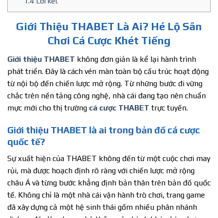
1.4
Lời kết
Giới Thiệu THABET Là Ai? Hé Lộ Sân
Chơi Cá Cược Khét Tiếng
Giới thiệu THABET
không đơn giản là kể lại hành trình
phát triển. Đây là cách vén màn toàn bộ cấu trúc hoạt động
từ nội bộ đến chiến lược mở rộng. Từ những bước đi vững
chắc trên nền tảng công nghệ, nhà cái đang tạo nên chuẩn
mực mới cho thị trường
cá cược THABET
trực tuyến.
Giới thiệu THABET là ai trong bản đồ cá cược
quốc tế?
Sự xuất hiện của THABET không đến từ một cuộc chơi may
rủi, mà được hoạch định rõ ràng với chiến lược mở rộng
châu Á và từng bước khẳng định bản thân trên bản đồ quốc
tế. Không chỉ là một nhà cái vận hành trò chơi, trang game
đã xây dựng cả một hệ sinh thái gồm nhiều phân nhánh