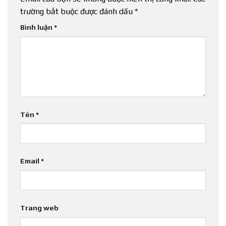
trường bắt buộc được đánh dấu
*
Bình luận
*
Tên
*
Email
*
Trang web