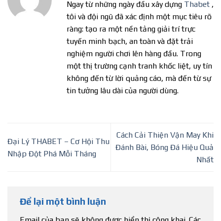
Ngay từ những ngày đầu xây dựng
Thabet
,
tôi và đội ngũ đã xác định một mục tiêu rõ
ràng: tạo ra một nền tảng giải trí trực
tuyến minh bạch, an toàn và đặt trải
nghiệm người chơi lên hàng đầu. Trong
một thị trường cạnh tranh khốc liệt, uy tín
không đến từ lời quảng cáo, mà đến từ sự
tin tưởng lâu dài của người dùng.
Cách Cải Thiện Vận May Khi
Đại Lý THABET – Cơ Hội Thu
Đánh Bài, Bóng Đá Hiệu Quả
Nhập Đột Phá Mỗi Tháng
Nhất
Để lại một bình luận
Email của bạn sẽ không được hiển thị công khai.
Các