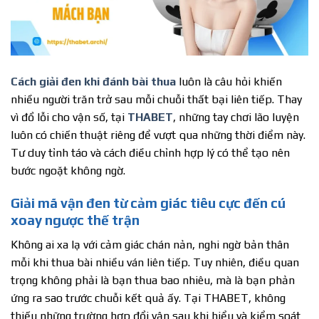
Cách giải đen khi đánh bài thua
luôn là câu hỏi khiến
nhiều người trăn trở sau mỗi chuỗi thất bại liên tiếp. Thay
vì đổ lỗi cho vận số, tại
THABET
, những tay chơi lão luyện
luôn có chiến thuật riêng để vượt qua những thời điểm này.
Tư duy tỉnh táo và cách điều chỉnh hợp lý có thể tạo nên
bước ngoặt không ngờ.
Giải mã vận đen từ cảm giác tiêu cực đến cú
xoay ngược thế trận
Không ai xa lạ với cảm giác chán nản, nghi ngờ bản thân
mỗi khi thua bài nhiều ván liên tiếp. Tuy nhiên, điều quan
trọng không phải là bạn thua bao nhiêu, mà là bạn phản
ứng ra sao trước chuỗi kết quả ấy. Tại THABET, không
thiếu những trường hợp đổi vận sau khi hiểu và kiểm soát