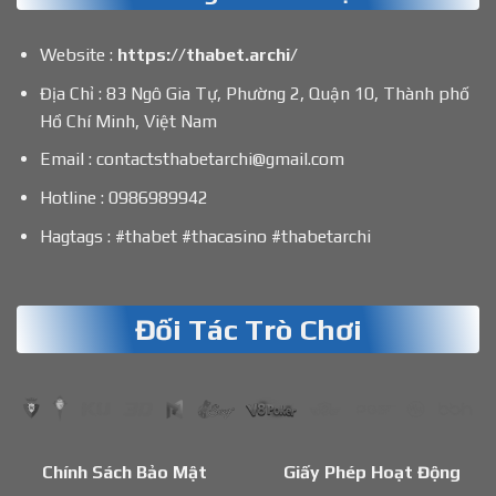
Website :
https://thabet.archi/
Địa Chỉ : 83 Ngô Gia Tự, Phường 2, Quận 10, Thành phố
Hồ Chí Minh, Việt Nam
Email :
contactsthabetarchi@gmail.com
Hotline : 0986989942
Hagtags : #thabet #thacasino #thabetarchi
Đối Tác Trò Chơi
Chính Sách Bảo Mật
Giấy Phép Hoạt Động