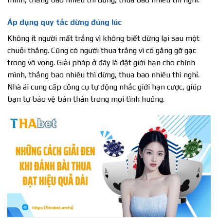
Áp dụng quy tắc dừng đúng lúc
Không ít người mất trắng vì không biết dừng lại sau một
chuỗi thắng. Cũng có người thua trắng vì cố gắng gỡ gạc
trong vô vọng. Giải pháp ở đây là đặt giới hạn cho chính
mình, thắng bao nhiêu thì dừng, thua bao nhiêu thì nghỉ.
Nhà ái cung cấp công cụ tự động nhắc giới hạn cược, giúp
bạn tự bảo vệ bản thân trong mọi tình huống.