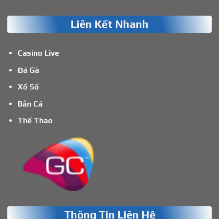
Liên Kết Nhanh
Casino Live
Đá Gà
Xổ Số
Bắn Cá
Thể Thao
Thông Tin Liên Hệ