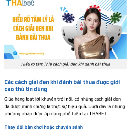
Hiểu rõ tâm lý là cách giải đen khi đánh bài thua
Các cách giải đen khi đánh bài thua được giới
cao thủ tin dùng
Giữa hàng loạt lời khuyên trôi nổi, có những cách giải đen
đã được minh chứng là thực sự hiệu quả. Dưới đây là những
phương pháp được áp dụng phổ biến tại THABET.
Thay đổi bàn chơi hoặc chuyển sảnh