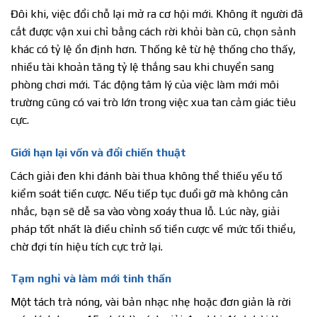
Đôi khi, việc đổi chỗ lại mở ra cơ hội mới. Không ít người đã
cắt được vận xui chỉ bằng cách rời khỏi bàn cũ, chọn sảnh
khác có tỷ lệ ổn định hơn. Thống kê từ hệ thống cho thấy,
nhiều tài khoản tăng tỷ lệ thắng sau khi chuyển sang
phòng chơi mới. Tác động tâm lý của việc làm mới môi
trường cũng có vai trò lớn trong việc xua tan cảm giác tiêu
cực.
Giới hạn lại vốn và đổi chiến thuật
Cách giải đen khi đánh bài thua không thể thiếu yếu tố
kiểm soát tiền cược. Nếu tiếp tục đuổi gỡ mà không cân
nhắc, bạn sẽ dễ sa vào vòng xoáy thua lỗ. Lúc này, giải
pháp tốt nhất là điều chỉnh số tiền cược về mức tối thiểu,
chờ đợi tín hiệu tích cực trở lại.
Tạm nghỉ và làm mới tinh thần
Một tách trà nóng, vài bản nhạc nhẹ hoặc đơn giản là rời